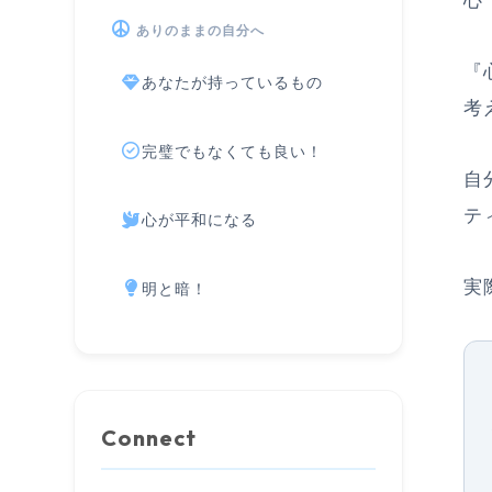
心
ありのままの自分へ
『
あなたが持っているもの
考
完璧でもなくても良い！
自
テ
心が平和になる
実
明と暗！
Connect