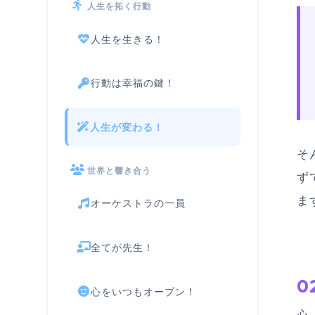
人生を拓く行動
人生を生きる！
行動は幸福の鍵！
人生が変わる！
そ
世界と響き合う
ず
ま
オーケストラの一員
全てが先生！
0
心をいつもオープン！