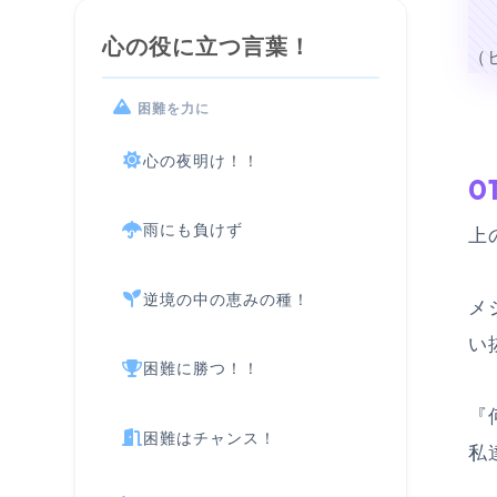
心の役に立つ言葉！
（
困難を力に
心の夜明け！！
0
雨にも負けず
上
逆境の中の恵みの種！
メ
い
困難に勝つ！！
『
困難はチャンス！
私