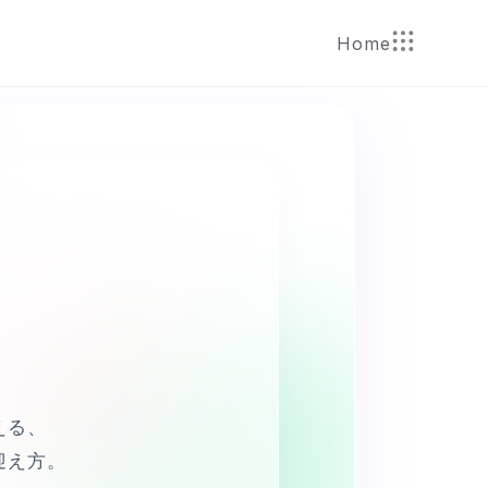
Home
える、
迎え方。