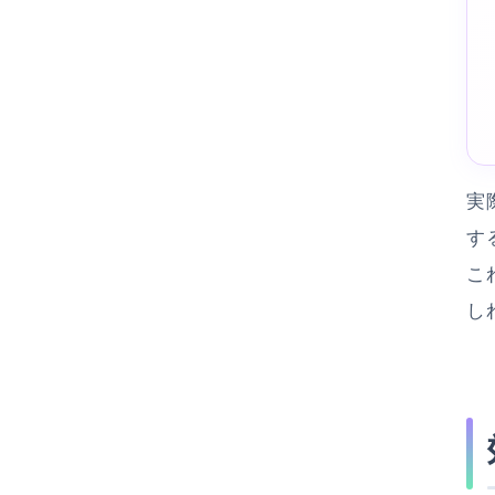
実
す
こ
し