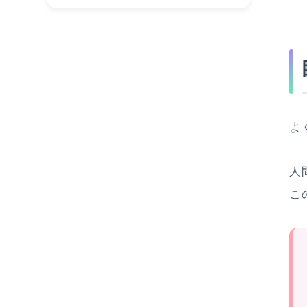
よ
人
こ