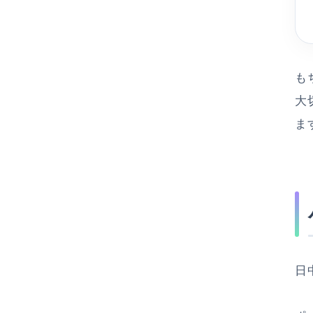
も
大
ま
日