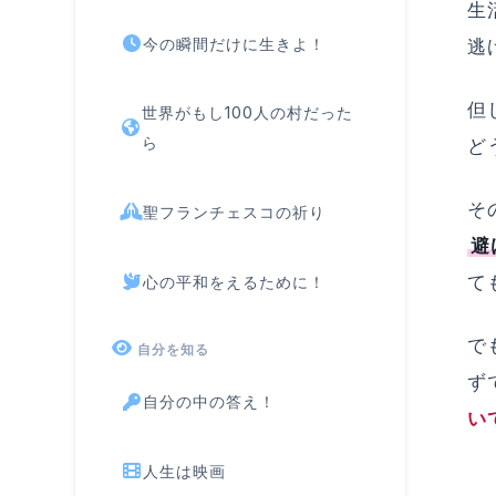
生
今の瞬間だけに生きよ！
逃
但
世界がもし100人の村だった
ら
ど
そ
聖フランチェスコの祈り
避
て
心の平和をえるために！
で
自分を知る
ず
自分の中の答え！
い
人生は映画