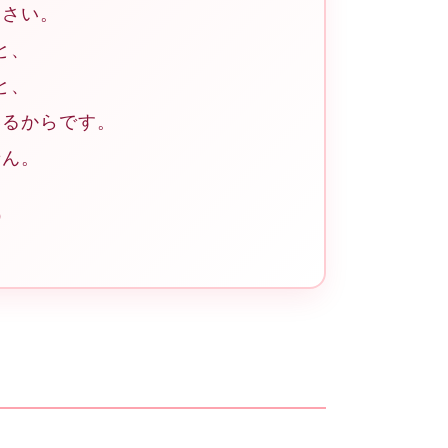
なさい。
と、
と、
いるからです。
せん。
）