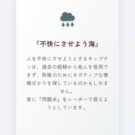
い。
あなたは今、どんな海を航
海していますか？ あなたの
船は、どんな景色を見てい
『不快にさせよう海』
るでしょうか？ 過去の経験
が、今のあなたにどのよう
人を不快にさせようとするキャプテ
な影響を与えていると感じ
ンは、過去の経験から他人を信用で
ますか？
きず、防衛のためにネガティブな情
報ばかりを探しているのかもしれま
せん。
常に『問題点』をレーダーで捉えよ
ポイント！
うとしています。
いつも気を張って、自分を守
ろうと頑張ってきたんです
ね。