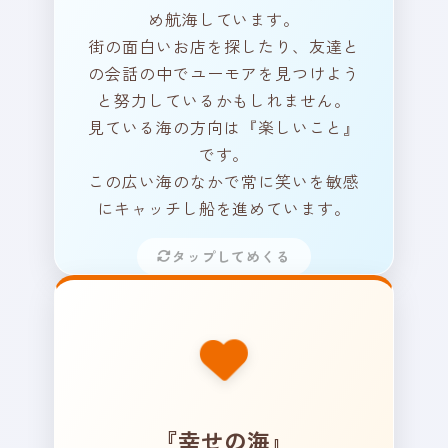
め航海しています。
ポイント！
街の面白いお店を探したり、友達と
の会話の中でユーモアを見つけよう
周りに笑顔が咲いているの
と努力しているかもしれません。
は、あなたが素敵な「楽し
見ている海の方向は『楽しいこと』
さ」を見つけるレンズを持っ
です。
ているからです。
この広い海のなかで常に笑いを敏感
その温かい眼差しは、周りの
にキャッチし船を進めています。
人たちの心もポカポカにして
います。
タップしてめくる
どうか、あなた自身の心が楽
しむことも大切にしてくださ
いね。
あなたは今、どんな幸せを
見つけていますか？ あなた
の船は、どんな喜びの景色
『幸せの海』
を見ているでしょうか？ 日