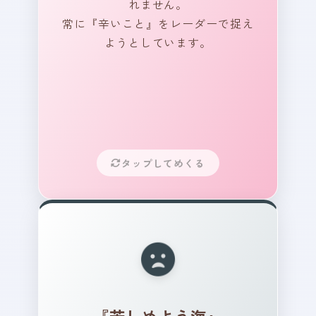
れません。
ポイント！
常に『辛いこと』をレーダーで捉え
ようとしています。
誰かを攻撃したくなるほど、
あなたの心が傷ついていたん
ですね。
その痛み、一人で抱え込まな
くていいんですよ。
戦うための鎧を脱いで、まず
は頑張ってきた自分自身を、
タップしてめくる
優しく抱きしめてあげてくだ
さい。
あなたは今、どんな海を航
海していますか？ あなたの
船は、どんな景色を見てい
るでしょうか？ 満たされな