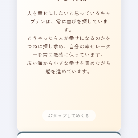
常生活の中で、小さな幸せ
人を幸せにしたいと思っているキャ
を感じる瞬間はあります
プテンは、常に喜びを探していま
か？
す。
どうやったら人が幸せになるのかを
つねに探し求め、自分の幸せレーダ
ーを常に敏感に保っています。
ポイント！
広い海から小さな幸せを集めながら
船を進めています。
日常の中にある小さな幸せに
気づける、その感性があなた
の宝物です。
幸せは探すものではなく、気
づくもの。
タップしてめくる
今のままで十分に素敵です。
その柔らかな心で、ゆっくり
と喜びを感じていてくださ