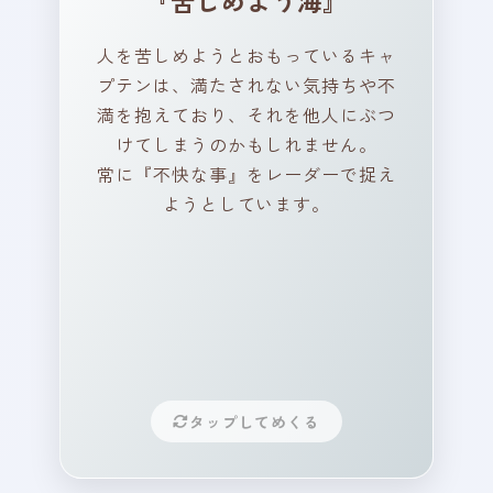
『苦しめよう海』
い気持ちや不満を感じるこ
人を苦しめようとおもっているキャ
とはありますか？
プテンは、満たされない気持ちや不
満を抱えており、それを他人にぶつ
けてしまうのかもしれません。
常に『不快な事』をレーダーで捉え
ポイント！
ようとしています。
心の中が嵐のようにざわつい
て、苦しかったですよね。
泣きたいときは、無理せず泣
いてもいいんです。
あなたは十分頑張っていま
す。
深呼吸をして、少しずつ、心
タップしてめくる
の中にある静かな場所を一緒
に探してみませんか？