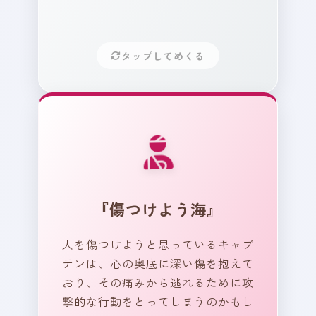
少し疲れてしまっていません
か？
タップしてめくる
もう大丈夫。少しだけ肩の力
を抜いてみてください。
世界はあなたが思っているよ
り、もう少しだけ優しい場所
かもしれませんよ。
あなたは今、どんな海を航
海していますか？ あなたの
船は、どんな景色を見てい
『傷つけよう海』
るでしょうか？ 心の中に隠
している傷や痛みはありま
人を傷つけようと思っているキャプ
すか？
テンは、心の奥底に深い傷を抱えて
おり、その痛みから逃れるために攻
撃的な行動をとってしまうのかもし