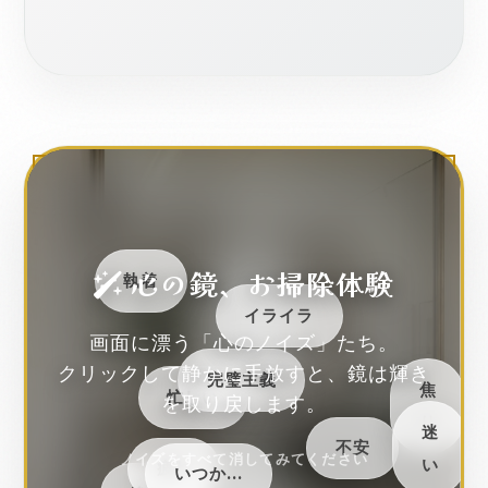
心の鏡、お掃除体験
執着
イライラ
画面に漂う「心のノイズ」たち。
クリックして静かに手放すと、鏡は輝き
完璧主義
焦
忙しい
を取り戻します。
り
迷
不安
ノイズをすべて消してみてください
い
疲れ
いつか…