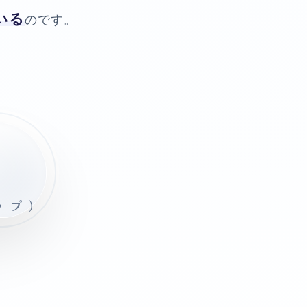
いる
のです。
ップ）