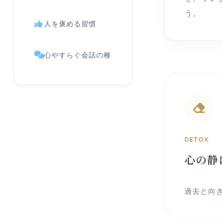
う。
人を褒める習慣
心やすらぐ会話の種
DETOX
心の静
過去と向