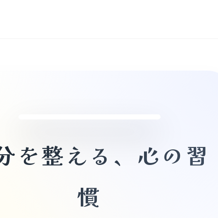
PLAY HABITS
分を整える、心の習
慣