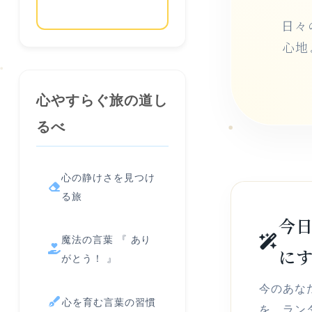
日々
心地
心やすらぐ旅の道し
るべ
心の静けさを見つけ
る旅
今
魔法の言葉 『 あり
に
がとう！ 』
今のあな
心を育む言葉の習慣
を、ラン