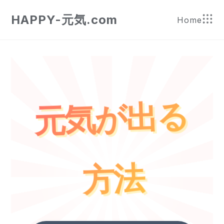
HAPPY-元気.com
Home
元
気
が
出
る
方
法