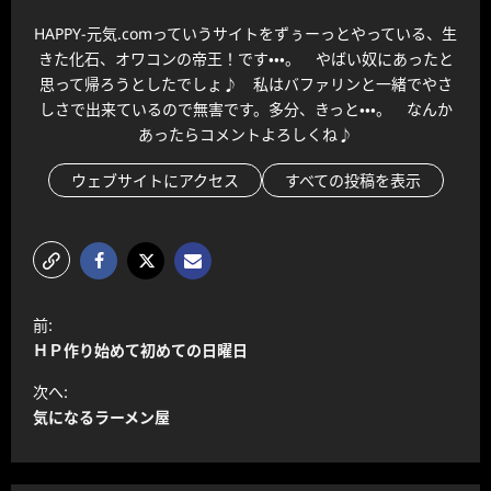
HAPPY-元気.comっていうサイトをずぅーっとやっている、生
きた化石、オワコンの帝王！です・・・。 やばい奴にあったと
思って帰ろうとしたでしょ♪ 私はバファリンと一緒でやさ
しさで出来ているので無害です。多分、きっと・・・。 なんか
あったらコメントよろしくね♪
ウェブサイトにアクセス
すべての投稿を表示
投
前:
稿
ＨＰ作り始めて初めての日曜日
ナ
次へ:
ビ
気になるラーメン屋
ゲ
ー