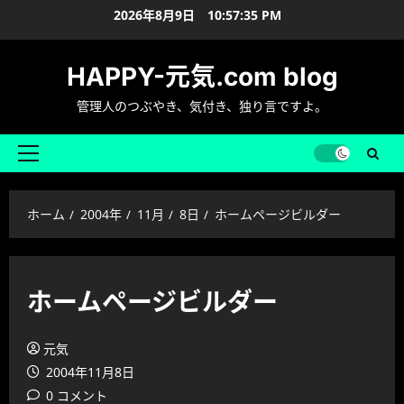
内
2026年8月9日
10:57:36 PM
容
を
HAPPY-元気.com blog
ス
キ
管理人のつぶやき、気付き、独り言ですよ。
ッ
プ
メ
イ
ン
ホーム
2004年
11月
8日
ホームページビルダー
メ
ニ
ュ
ー
ホームページビルダー
元気
2004年11月8日
0 コメント