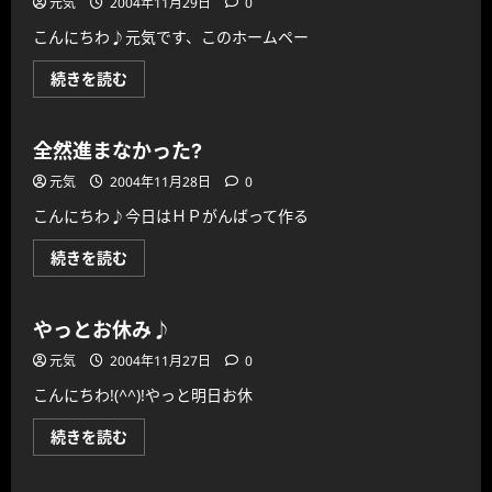
元気
2004年11月29日
0
に
つ
こんにちわ♪元気です、このホームペー
い
て
さ
亀
続きを読む
ら
並
に
み
読
の
む
ス
全然進まなかった?
ピ
ー
元気
2004年11月28日
0
ド・・・
に
こんにちわ♪今日はＨＰがんばって作る
つ
い
て
全
続きを読む
さ
然
ら
進
に
ま
読
な
む
やっとお休み♪
か
っ
元気
2004年11月27日
0
た?
に
こんにちわ!(^^)!やっと明日お休
つ
い
て
や
続きを読む
さ
っ
ら
と
に
お
読