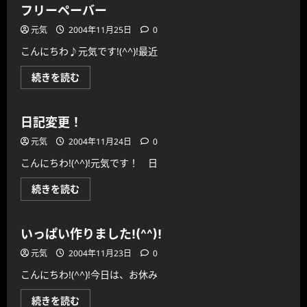
休
む
フリーペーバー
み
♪
元気
2004年11月25日
0
に
つ
こんにちわ♪元気です!(^^)!最近
い
て
さ
フ
続きを読む
ら
リ
に
ー
読
ペ
む
ー
日記変更！
バ
ー
元気
2004年11月24日
0
に
つ
こんにちわ!(^^)!元気です！ 日
い
て
さ
日
続きを読む
ら
記
に
変
読
更！
む
に
いっぱい作りました!(^^)!
つ
い
元気
2004年11月23日
0
て
さ
こんにちわ!(^^)!今日は、お休み
ら
に
読
い
続きを読む
む