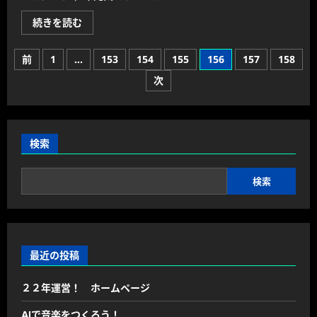
読
む
だ
続きを読む
ん
だ
ん
投
前
1
…
153
154
155
156
157
158
寒
く・・・
稿
次
2
に
の
つ
い
て
ペ
さ
ら
検索
ー
に
読
ジ
む
検索
送
り
最近の投稿
２２年運営！ ホームページ
AIで音楽をつくろう！