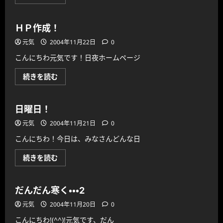
っ
ぱ
い
作
ＨＰ作成！
り
ま
元気
2004年11月22日
0
し
た!
こんにちわ元気です！日夜ホームページ
(^^)!
に
つ
Ｈ
続きを読む
い
Ｐ
て
作
さ
成！
ら
に
に
日曜日！
つ
読
い
む
元気
2004年11月21日
0
て
さ
こんにちわ！今日は、みなさんどんな日
ら
に
読
日
続きを読む
む
曜
日！
に
つ
だんだん寒く・・・2
い
て
元気
2004年11月20日
0
さ
ら
こんにちわ!(^^)!元気です、だん
に