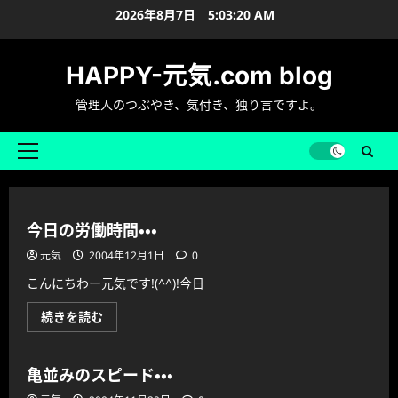
内
2026年8月7日
5:03:21 AM
容
を
HAPPY-元気.com blog
ス
キ
管理人のつぶやき、気付き、独り言ですよ。
ッ
プ
メ
イ
ン
メ
今日の労働時間・・・
ニ
元気
2004年12月1日
0
ュ
ー
こんにちわー元気です!(^^)!今日
今
続きを読む
日
の
労
働
亀並みのスピード・・・
時
間・・・